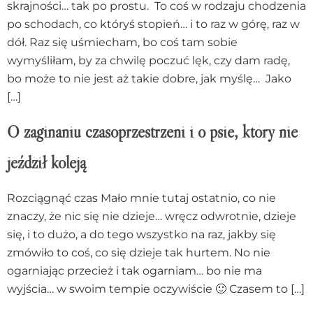
skrajności… tak po prostu. To coś w rodzaju chodzenia
po schodach, co któryś stopień… i to raz w górę, raz w
dół. Raz się uśmiecham, bo coś tam sobie
wymyśliłam, by za chwilę poczuć lęk, czy dam radę,
bo może to nie jest aż takie dobre, jak myślę… Jako
[…]
O zaginaniu czasoprzestrzeni i o psie, który nie
jeździł koleją
Rozciągnąć czas Mało mnie tutaj ostatnio, co nie
znaczy, że nic się nie dzieje… wręcz odwrotnie, dzieje
się, i to dużo, a do tego wszystko na raz, jakby się
zmówiło to coś, co się dzieje tak hurtem. No nie
ogarniając przecież i tak ogarniam… bo nie ma
wyjścia… w swoim tempie oczywiście 🙂 Czasem to […]