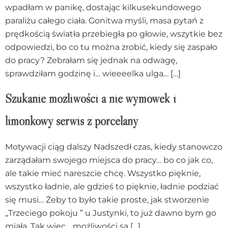
wpadłam w panikę, dostając kilkusekundowego
paraliżu całego ciała. Gonitwa myśli, masa pytań z
prędkością światła przebiegła po głowie, wszytkie bez
odpowiedzi, bo co tu można zrobić, kiedy się zaspało
do pracy? Zebrałam się jednak na odwagę,
sprawdziłam godzinę i… wieeeelka ulga… […]
Szukanie możliwości a nie wymówek i
limonkowy serwis z porcelany
Motywacji ciąg dalszy Nadszedł czas, kiedy stanowczo
zarządałam swojego miejsca do pracy… bo co jak co,
ale takie mieć nareszcie chcę. Wszystko pięknie,
wszystko ładnie, ale gdzieś to pięknie, ładnie podziać
się musi… Żeby to było takie proste, jak stworzenie
,,Trzeciego pokoju ” u Justynki, to już dawno bym go
miała. Tak więc… możliwości są […]