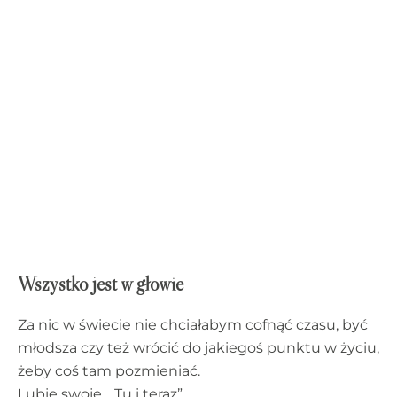
Wolność to stan umysłu i
złoty wilk na kubku
Wszystko jest w głowie
Za nic w świecie nie chciałabym cofnąć czasu, być
młodsza czy też wrócić do jakiegoś punktu w życiu,
żeby coś tam pozmieniać.
Lubię swoje .. Tu i teraz”