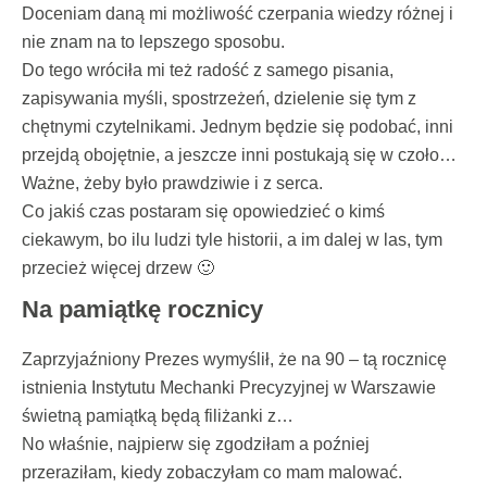
Doceniam daną mi możliwość czerpania wiedzy różnej i
nie znam na to lepszego sposobu.
Do tego wróciła mi też radość z samego pisania,
zapisywania myśli, spostrzeżeń, dzielenie się tym z
chętnymi czytelnikami. Jednym będzie się podobać, inni
przejdą obojętnie, a jeszcze inni postukają się w czoło…
Ważne, żeby było prawdziwie i z serca.
Co jakiś czas postaram się opowiedzieć o kimś
ciekawym, bo ilu ludzi tyle historii, a im dalej w las, tym
przecież więcej drzew 🙂
Na pamiątkę rocznicy
Zaprzyjaźniony Prezes wymyślił, że na 90 – tą rocznicę
istnienia Instytutu Mechanki Precyzyjnej w Warszawie
świetną pamiątką będą filiżanki z…
No właśnie, najpierw się zgodziłam a poźniej
przeraziłam, kiedy zobaczyłam co mam malować.