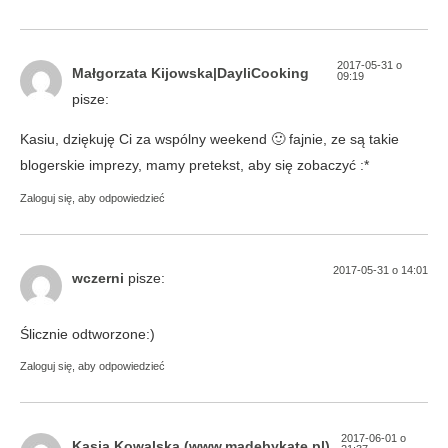
2017-05-31 o
Małgorzata Kijowska|DayliCooking
09:19
pisze:
Kasiu, dziękuję Ci za wspólny weekend 🙂 fajnie, ze są takie
blogerskie imprezy, mamy pretekst, aby się zobaczyć :*
Zaloguj się, aby odpowiedzieć
2017-05-31 o 14:01
wczerni
pisze:
Ślicznie odtworzone:)
Zaloguj się, aby odpowiedzieć
2017-06-01 o
Kasia Kowalska (www.madebykate.pl)